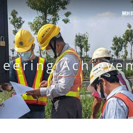
關於
neering Achieve