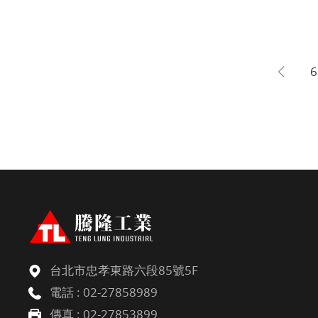
6
台北市忠孝東路六段85號5F
電話 :
02-27858989
傳真 : 02-27853899