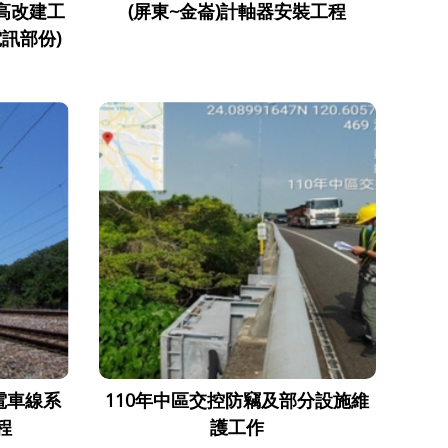
高改建工
(屏東~金崙)計軸器安裝工程
訊部份)
電車線系
110年中區交控防竊及部分設施維
程
護工作