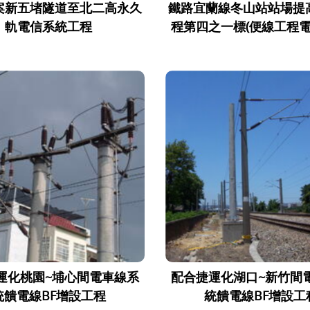
案新五堵隧道至北二高永久
鐵路宜蘭線冬山站站場提
軌電信系統工程
程第四之一標(便線工程電
運化桃園~埔心間電車線系
配合捷運化湖口~新竹間
統饋電線BF增設工程
統饋電線BF增設工